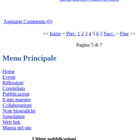
Aggiungi Commento (0)
<<
Inizio
<
Prec.
1
2
3
4
5
6
7
Succ.
>
Fine
>>
Pagina 5 di 7
Menu Principale
Home
Eventi
Riflessioni
Consigliato
Pubblicazioni
Il mio maestro
Collaborazioni
Note biografiche
Spigolature
Web link
Mappa del sito
Ultime pubblicazioni