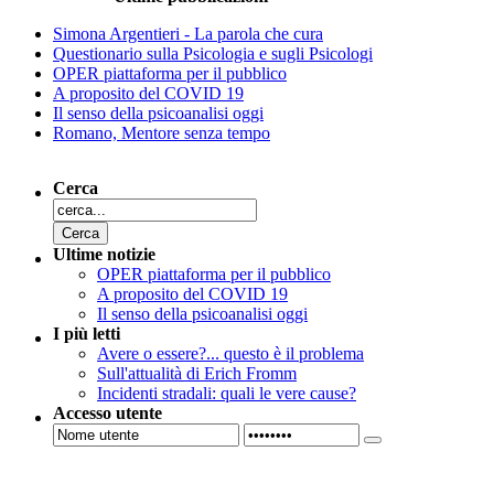
Simona Argentieri - La parola che cura
Questionario sulla Psicologia e sugli Psicologi
OPER piattaforma per il pubblico
A proposito del COVID 19
Il senso della psicoanalisi oggi
Romano, Mentore senza tempo
Cerca
Ultime notizie
OPER piattaforma per il pubblico
A proposito del COVID 19
Il senso della psicoanalisi oggi
I più letti
Avere o essere?... questo è il problema
Sull'attualità di Erich Fromm
Incidenti stradali: quali le vere cause?
Accesso utente