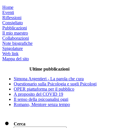
Home
Eventi
Riflessioni
Consigliato
Pubblicazioni
Il mio maestro
Collaborazioni
Note biografiche
Spigolature
Web link
Mappa del sito
Ultime pubblicazioni
Simona Argentieri - La parola che cura
Questionario sulla Psicologia e sugli Psicologi
OPER piattaforma per il pubblico
A proposito del COVID 19
Il senso della psicoanalisi oggi
Romano, Mentore senza tempo
Cerca